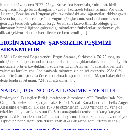
Katar’da düzenlenen 2022 Dünya Kupası’na Fenerbahçe’nin Portekizli
çalıştırıcısı Jorge Jesus damgasını vurdu. Tecrübeli teknik adamın Portekiz,
Arjantin, Brezilya ve Uruguay gibi takımlardaki eski öğrencileri dikkat çekti.
Sezon başında Fenerbahçe ‘nin yoğun uğraşlar sonrasında takımın başına
getirdiği tecrübeli çalıştırıcı Jorge Jesus, sarı lacivertlilerde olduğu gibi
dünyanın birçok liginde çalıştırdığı takımlarda futbolcuları parlatmasıyla
dikkat çekiyor. Sarı lacivertlilerde de hem kendi […]
SPOR
ERGİN ATAMAN: ŞANSSIZLIK PEŞİMİZİ
BIRAKMIYOR
A Milli Basketbol Başantrenörü Ergin Ataman, Sırbistan’a 76-75 mağlup
olduğumuz maçın ardından basın toplantısında açıklamalarda bulundu. İyi bir
mücadele ortaya koyduklarını söyleyen Ergin Ataman, “Şanssızlık bir türlü
yakamızı bırakmıyor. Son saniyede takımımızın en iyi oyuncusu 2’de 0 faul
attı. 5’te 5 atmıştı daha önce ama olmadı, spor bu” dedi. Maçın hakemini de
değerlendiren Ataman, “24 faul attı onlar, […]
SPOR
NADAL, TORİNO’DA ALİASSİME’E YENİLDİ
Profesyonel Tenisçiler Birliği tarafından düzenlenen ATP Finalleri’nde Yeşil
Grup mücadelesinde İspanyol raket Rafael Nadal, Kanadalı rakibi Felix Auger
Aliassime’e yenildi. İlk kez 1970’te düzenlenen, 2000 yılından bu yana da
erkekler dünya sıralamasının ilk 8 basamağındaki tenisçileri karşı karşıya
getiren ATP Finalleri’nin 53’üncüsü, İtalya’nın Torino kentinde devam ediyor.
Alpitour Spor Salonu’nda düzenlenen erkekler sezon sonu turnuvasında […]
SPOR