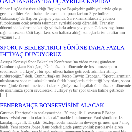
GALATASARAY’DA ÜÇ AYRILIK KAPIDA!
Süper Lig’de üst üste aldığı Beşiktaş ve Başakşehir galibiyetleriyle çıkışa
geçen ve lider Fenerbahçe ile arasındaki puan farkını 2’ye indiren
Galatasaray’da flaş bir gelişme yaşandı. Sarı-kırmızılılarda 3 yabancı
futbolcunun ocak ayında takımdan ayrılabileceği öğrenildi. Transfer
döneminde kadrosuna kattığı yıldızlarla adeta şov yapan Galatasaray, buna
rağmen sezona kötü başlarken, son haftada aldığı sonuçlarla ise taraftarının
yüzünü […]
SPOR
SPORUN BİRLEŞTİRİCİ YÖNÜNE DAHA FAZLA
İHTİYAÇ DUYUYORUZ
Avrupa Konseyi Spor Bakanları Konferansı’na video mesaj gönderen
Cumhurbaşkanı Erdoğan, “Önümüzdeki dönemde de insanımıza sporu
sevdirecek, Türkiye’yi bir spor ülkesi haline getirecek adımları atmayı
sürdüreceğiz.” dedi. Cumhurbaşkanı Recep Tayyip Erdoğan, “Sporcularımızın
uluslararası spor müsabakalarında farklı branşlarda elde ettiği başarıları, spora
verdiğimiz önemin neticeleri olarak görüyoruz. İnşallah önümüzdeki dönemde
de insanımıza sporu sevdirecek, Türkiye’yi bir spor ülkesi haline getirecek
[…]
SPOR
FENERBAHÇE BONSERVİSİNİ ALACAK
Gustavo Henrique’nin sözleşmesinde “20 maç ilk 11 oynarsa F.Bahçe
bonservisini zorunlu olarak alacak” maddesi bulunuyor. Yani şimdiden 13
karşılaşmaya ilk 11 çıktı. Sözleşmedeki maddenin devreye girmesi için 7 maç
kaldı. Yeni sezona Jorge Jesus önderliğinde şampiyonluk parolasıyla giren
Fenerbahçe, kadrosuna birçok yabancı oyuncuyu katarak neredeyse yeni bir