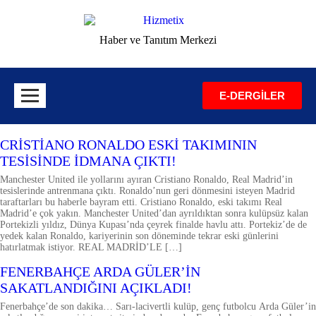
Haber ve Tanıtım Merkezi
E-DERGİLER
SPOR
CRİSTİANO RONALDO ESKİ TAKIMININ
TESİSİNDE İDMANA ÇIKTI!
Manchester United ile yollarını ayıran Cristiano Ronaldo, Real Madrid’in
tesislerinde antrenmana çıktı. Ronaldo’nun geri dönmesini isteyen Madrid
taraftarları bu haberle bayram etti. Cristiano Ronaldo, eski takımı Real
Madrid’e çok yakın. Manchester United’dan ayrıldıktan sonra kulüpsüz kalan
Portekizli yıldız, Dünya Kupası’nda çeyrek finalde havlu attı. Portekiz’de de
yedek kalan Ronaldo, kariyerinin son döneminde tekrar eski günlerini
hatırlatmak istiyor. REAL MADRİD’LE […]
ÖNE ÇIKARILANLAR
SPOR
FENERBAHÇE ARDA GÜLER’İN
SAKATLANDIĞINI AÇIKLADI!
Fenerbahçe’de son dakika… Sarı-lacivertli kulüp, genç futbolcu Arda Güler’in