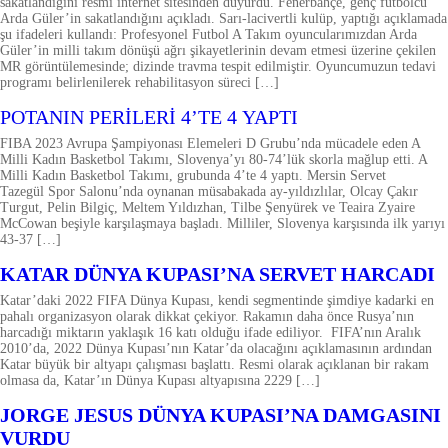
sakatlandığını resmi internet sitesinden duyurdu. Fenerbahçe, genç futbolcu
Arda Güler’in sakatlandığını açıkladı. Sarı-lacivertli kulüp, yaptığı açıklamada
şu ifadeleri kullandı: Profesyonel Futbol A Takım oyuncularımızdan Arda
Güler’in milli takım dönüşü ağrı şikayetlerinin devam etmesi üzerine çekilen
MR görüntülemesinde; dizinde travma tespit edilmiştir. Oyuncumuzun tedavi
programı belirlenilerek rehabilitasyon süreci […]
SPOR
POTANIN PERİLERİ 4’TE 4 YAPTI
FIBA 2023 Avrupa Şampiyonası Elemeleri D Grubu’nda mücadele eden A
Milli Kadın Basketbol Takımı, Slovenya’yı 80-74’lük skorla mağlup etti. A
Milli Kadın Basketbol Takımı, grubunda 4’te 4 yaptı. Mersin Servet
Tazegül Spor Salonu’nda oynanan müsabakada ay-yıldızlılar, Olcay Çakır
Turgut, Pelin Bilgiç, Meltem Yıldızhan, Tilbe Şenyürek ve Teaira Zyaire
McCowan beşiyle karşılaşmaya başladı. Milliler, Slovenya karşısında ilk yarıyı
43-37 […]
SPOR
KATAR DÜNYA KUPASI’NA SERVET HARCADI
Katar’daki 2022 FIFA Dünya Kupası, kendi segmentinde şimdiye kadarki en
pahalı organizasyon olarak dikkat çekiyor. Rakamın daha önce Rusya’nın
harcadığı miktarın yaklaşık 16 katı olduğu ifade ediliyor. FIFA’nın Aralık
2010’da, 2022 Dünya Kupası’nın Katar’da olacağını açıklamasının ardından
Katar büyük bir altyapı çalışması başlattı. Resmi olarak açıklanan bir rakam
olmasa da, Katar’ın Dünya Kupası altyapısına 2229 […]
SPOR
JORGE JESUS DÜNYA KUPASI’NA DAMGASINI
VURDU