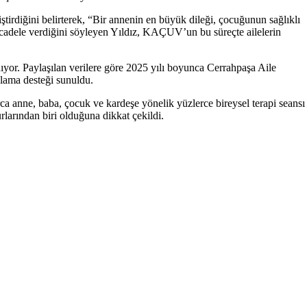
irdiğini belirterek, “Bir annenin en büyük dileği, çocuğunun sağlıklı
ücadele verdiğini söyleyen Yıldız, KAÇUV’un bu süreçte ailelerin
nıyor. Paylaşılan verilere göre 2025 yılı boyunca Cerrahpaşa Aile
lama desteği sunuldu.
 anne, baba, çocuk ve kardeşe yönelik yüzlerce bireysel terapi seansı
larından biri olduğuna dikkat çekildi.