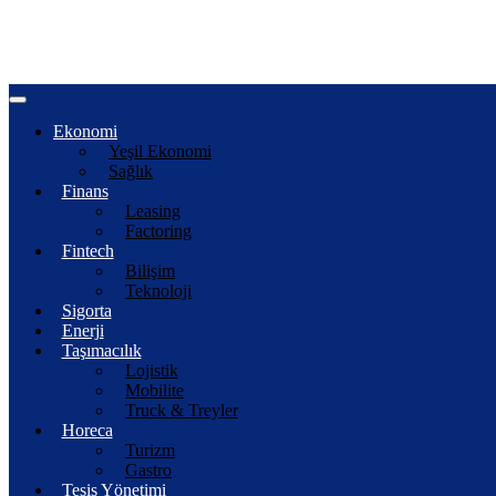
Ekonomi
Yeşil Ekonomi
Sağlık
Finans
Leasing
Factoring
Fintech
Bilişim
Teknoloji
Sigorta
Enerji
Taşımacılık
Lojistik
Mobilite
Truck & Treyler
Horeca
Turizm
Gastro
Tesis Yönetimi