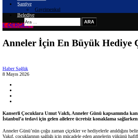
Şantiye
Gayrimenkul
Belediye
Arama:
E-DERGİLER
Anneler İçin En Büyük Hediye Ç
Haber
Sağlık
8 Mayıs 2026
Kanserli Çocuklara Umut Vakfı, Anneler Günü kapsamında kanser 
İstanbul’a tedavi için gelen ailelere ücretsiz konaklama sağlarke
Anneler Günü’nün çoğu zaman çiçekler ve hediyelerle anıldığını belirt
Vakıf, çocuklarının sağlığı için mücadele eden annelerin yükünü hafi