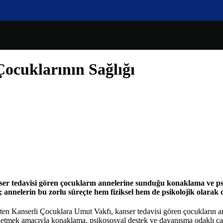
ocuklarının Sağlığı
tedavisi gören çocukların annelerine sunduğu konaklama ve psikos
n; annelerin bu zorlu süreçte hem fiziksel hem de psikolojik olarak
en Kanserli Çocuklara Umut Vakfı, kanser tedavisi gören çocukların anne
fletmek amacıyla konaklama, psikososyal destek ve dayanışma odaklı çal