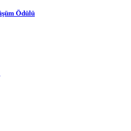
nüşüm Ödülü
ı