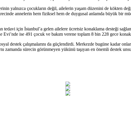
n yalnızca çocukların değil, ailelerin yaşam düzenini de kökten değişt
 sürecinde annelerin hem fiziksel hem de duygusal anlamda büyük bir m
 tedavi için İstanbul’a gelen ailelere ücretsiz konaklama desteği sağla
le Evi’nde ise 491 çocuk ve bakım verene toplam 8 bin 228 gece konak
al destek çalışmalarını da güçlendirdi. Merkezde bugüne kadar onlarca
l; aynı zamanda sürecin görünmeyen yükünü taşıyan en önemli destek unsur