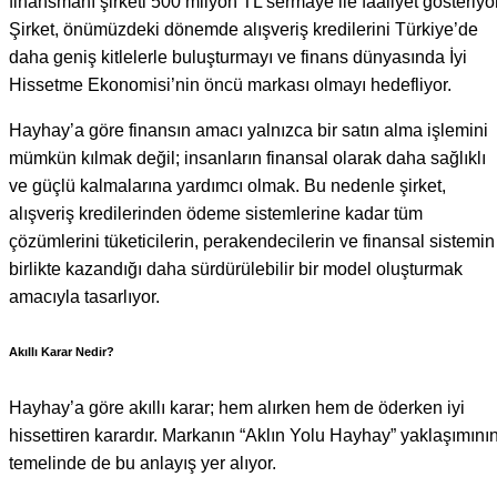
finansmanı şirketi 500 milyon TL sermaye ile faaliyet gösteriyor
Şirket, önümüzdeki dönemde alışveriş kredilerini Türkiye’de
daha geniş kitlelerle buluşturmayı ve finans dünyasında İyi
Hissetme Ekonomisi’nin öncü markası olmayı hedefliyor.
Hayhay’a göre finansın amacı yalnızca bir satın alma işlemini
mümkün kılmak değil; insanların finansal olarak daha sağlıklı
ve güçlü kalmalarına yardımcı olmak. Bu nedenle şirket,
alışveriş kredilerinden ödeme sistemlerine kadar tüm
çözümlerini tüketicilerin, perakendecilerin ve finansal sistemin
birlikte kazandığı daha sürdürülebilir bir model oluşturmak
amacıyla tasarlıyor.
Akıllı Karar Nedir?
Hayhay’a göre akıllı karar; hem alırken hem de öderken iyi
hissettiren karardır. Markanın “Aklın Yolu Hayhay” yaklaşımını
temelinde de bu anlayış yer alıyor.