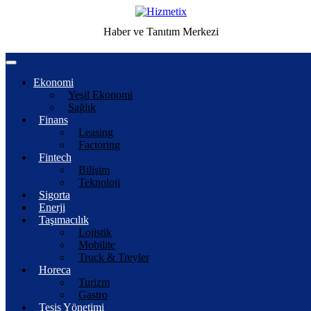
Haber ve Tanıtım Merkezi
Ekonomi
Yeşil Ekonomi
Sağlık
Finans
Leasing
Factoring
Fintech
Bilişim
Teknoloji
Sigorta
Enerji
Taşımacılık
Lojistik
Mobilite
Truck & Treyler
Horeca
Turizm
Gastro
Tesis Yönetimi