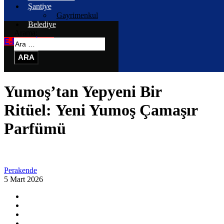
Şantiye
Gayrimenkul
Belediye
Arama:
E-DERGİLER
Yumoş’tan Yepyeni Bir
Ritüel: Yeni Yumoş Çamaşır
Parfümü
Perakende
5 Mart 2026