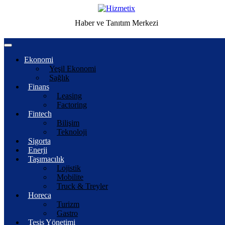
Haber ve Tanıtım Merkezi
Ekonomi
Yeşil Ekonomi
Sağlık
Finans
Leasing
Factoring
Fintech
Bilişim
Teknoloji
Sigorta
Enerji
Taşımacılık
Lojistik
Mobilite
Truck & Treyler
Horeca
Turizm
Gastro
Tesis Yönetimi