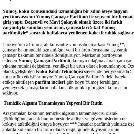
Yumoş, koku konusundaki uzmanlığını bir adım öteye taşıyan
yeni inovasyonu Yumoş Çamaşır Parfümü ile yepyeni bir format
giriş yaptı. Begonvil ve Mavi Şakayık olmak üzere iki farklı
varyantıyla sunulan yeni ürün, çamaşırları 5 kat Yumoş
parfümüyle* sararak haftalarca yenilenen kalıcı ferahlık sağlıyor
Türkiye’nin #1 numaralı konsantre yumuşatıcı markası Yumoş
**
,
çamaşır bakımındaki uzmanlığını yeni bir ürün formatına taşıyarak
çamaşır bakımını bir ritüele dönüştürüyor. Markanın portföyüne
eklenen
Yumoş Çamaşır Parfümü
, kokuyu odağına alarak çamaşır
yıkama rutinini değiştiren, yenilikçi bir ürün olarak konumlanıyor. Öz
olarak geliştirilen
Koku Kilidi Teknolojisi
sayesinde her yıkamada 5
kat parfüm etkisi* sunuyor. Yumoş Çamaşır Parfümü’ndeki hareket
ettikçe aktifleşen
parfüm incileri
gün boyu Yumoş ferahlığını
yenileyerek çamaşırların haftalarca ilk günkü gibi güzel kokmasını
sağlıyor.
Temizlik Algısını Tamamlayan Yepyeni Bir Rutin
Araştırmalar, kokunun temizlik algısının tamamlayıcısı olarak
görüldüğünü; ancak bunun ötesinde aidiyet ve güven hislerinin de
kokuya atfetildiğini ortaya koyuyor.
***
İnsanlar parfümü yalnızca öze
anlarda kullanılan bir ürün olarak değil, gündelik yaşamlarının