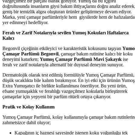
vazgeçilmez bir parçası olarak görüyor. Yumoş da bu içgörü
doğrultusunda insanların giysi bakım ihtiyaçlarını doğru analiz ederek
geniş bir temizlik algısı oluşturan ürünler geliştirmeye devam ediyor.
Marka, yeni çamaşır parfümleriyle hem giysilerde hem de hafızalarda
yer edinmeyi hedefliyor.
Ferah ve Zarif Notalarıyla sevilen Yumoş Kokuları Haftalarca
Kalıcı
Begonvil çiçeğinin etkileyici ve karakteristik kokusunu taşıyan
Yumo
Çamaşır Parfümü Begonvil
, çamaşır bakım rutinine kalıcı bir koku
deneyimi katarken;
Yumoş Çamaşır Parfümü Mavi Şakayık
ise
ferah ve zarif notalarıyla alternatif bir duyusal deneyim sunuyor.
Dermatolojik olarak test edilmiş formülüyle Yumoş Çamaşır Parfümü,
düşük sıcaklıkta bile kalıntı bırakmıyor. En iyi etki için ürünün Yumoş
Extra Yumuşatıcı ile birlikte kullanılması öneriliyor. Bu yeni ürün,
efsane yumuşaklık ve ferahlığı vazgeçilmez kokularla birleştirerek
çamaşırlar için yepyeni bir parfüm ritüeli ortaya çıkarıyor.
Pratik ve Kolay Kullanım
Yumoş Çamaşır Parfümü, kolay kullanımıyla çamaşır bakım rutinlerin
zahmetsizce dahil oluyor;
Kapağının iç haznesi sayesinde istenen koku yoğunluğu tek